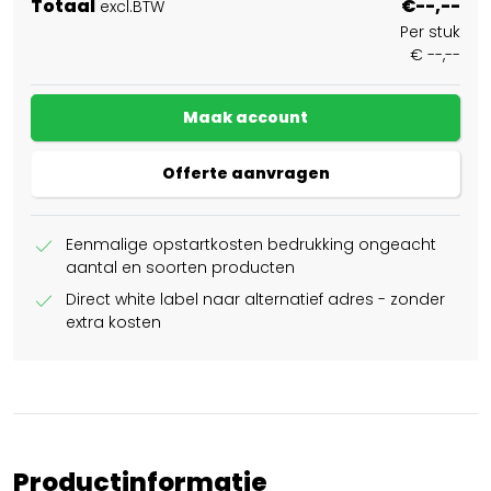
Totaal
€--,--
excl.BTW
Per stuk
€ --,--
Maak account
Offerte aanvragen
check
Eenmalige opstartkosten bedrukking ongeacht
aantal en soorten producten
check
Direct white label naar alternatief adres - zonder
extra kosten
Productinformatie