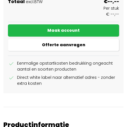
Totaal
€--,--
excl.BTW
Per stuk
€ --,--
Maak account
Offerte aanvragen
check
Eenmalige opstartkosten bedrukking ongeacht
aantal en soorten producten
check
Direct white label naar alternatief adres - zonder
extra kosten
Productinformatie