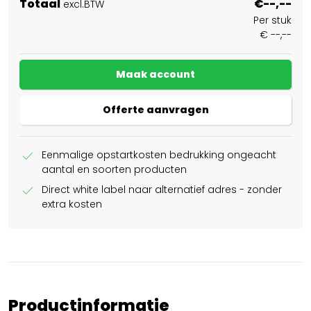
Totaal
€--,--
excl.BTW
Per stuk
€ --,--
Maak account
Offerte aanvragen
check
Eenmalige opstartkosten bedrukking ongeacht
aantal en soorten producten
check
Direct white label naar alternatief adres - zonder
extra kosten
Productinformatie