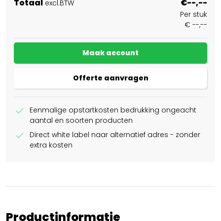
Totaal
€--,--
excl.BTW
Per stuk
€ --,--
Maak account
Offerte aanvragen
check
Eenmalige opstartkosten bedrukking ongeacht
aantal en soorten producten
check
Direct white label naar alternatief adres - zonder
extra kosten
Productinformatie