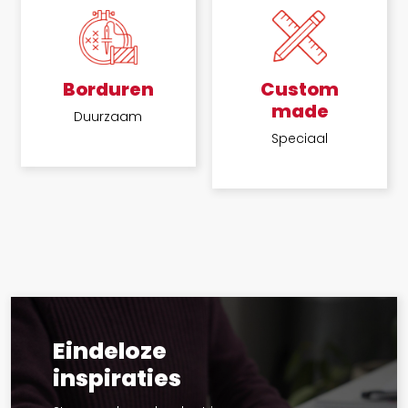
Borduren
Custom
made
Duurzaam
Speciaal
Eindeloze
inspiraties