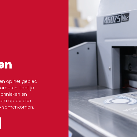
en
en op het gebied
borduren. Laat je
technieken en
lkom op de plek
ap samenkomen.