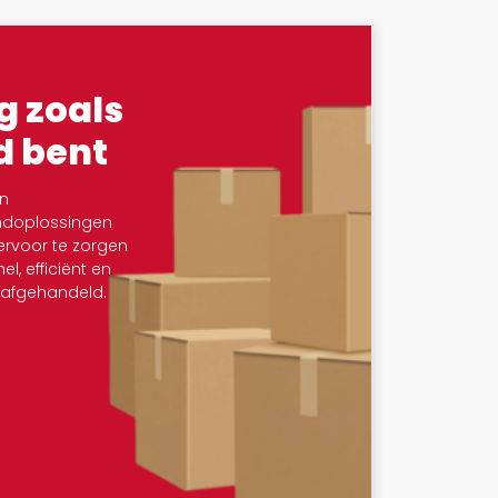
g zoals
d bent
n
ndoplossingen
rvoor te zorgen
l, efficiënt en
afgehandeld.