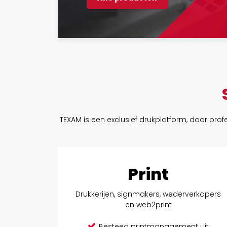
TEXAM is een exclusief drukplatform, door prof
Print
Drukkerijen, signmakers, wederverkopers
en web2print
Besteed printmanagement uit