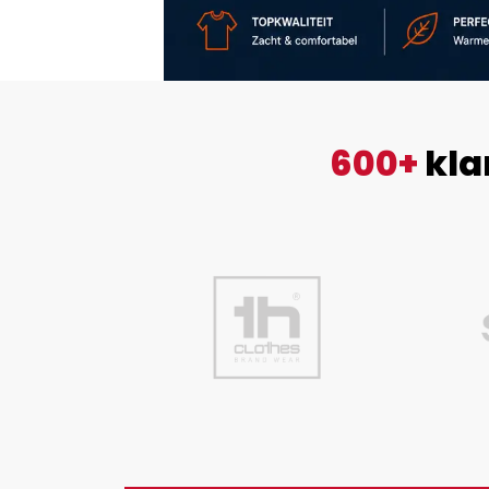
600+
kla