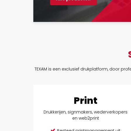
TEXAM is een exclusief drukplatform, door prof
Print
Drukkerijen, signmakers, wederverkopers
en web2print
Besteed printmanagement uit