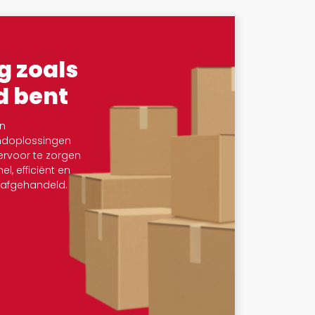
g zoals
d bent
n
ndoplossingen
rvoor te zorgen
l, efficiënt en
afgehandeld.