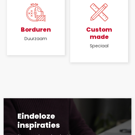
Borduren
Custom
made
Duurzaam
Speciaal
Eindeloze
inspiraties