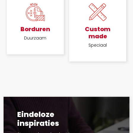
Borduren
Custom
made
Duurzaam
Speciaal
Eindeloze
inspiraties