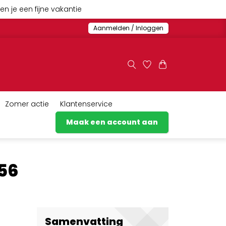
n je een fijne vakantie
Aanmelden / Inloggen
Zomer actie
Klantenservice
Maak een account aan
256
Samenvatting