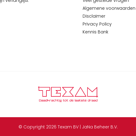
jn verlanglijst
Veel gestelde Vragen
Algemene voorwaarden
Disclaimer
Privacy Policy
Kennis Bank
© Copyright 2026 Texam BV | JaNa Beheer B.V.