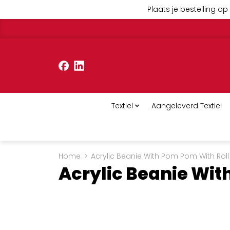
Plaats je bestelling op 
Textiel
Aangeleverd Textiel
Home
>
Acrylic Beanie With Pom Pom With Rol
Acrylic Beanie Wit