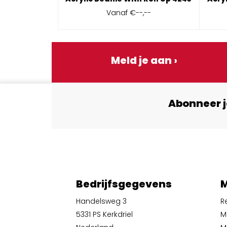
Vanaf
€--,--
Meld je aan ›
Abonneer j
Bedrijfsgegevens
M
Handelsweg 3
R
5331 PS Kerkdriel
M