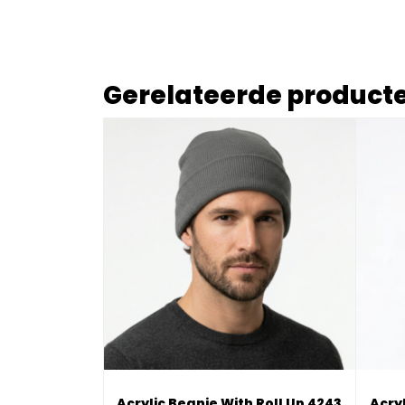
Gerelateerde product
Acrylic Beanie With Roll Up 4243
Acryl