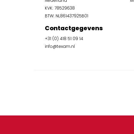
Nederland
Mi
KVK: 78529638
BTW: NL861437925B01
Contactgegevens
+31 (0) 418 51 09 14
info@texam.nl