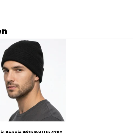
en
ic Beanie With Roll Up 4262