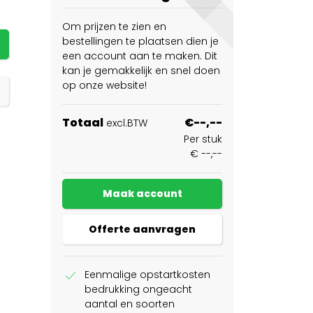
Om prijzen te zien en
bestellingen te plaatsen dien je
een account aan te maken. Dit
kan je gemakkelijk en snel doen
op onze website!
Totaal
€--,--
excl.BTW
Per stuk
€ --,--
Maak account
Offerte aanvragen
check
Eenmalige opstartkosten
bedrukking ongeacht
aantal en soorten