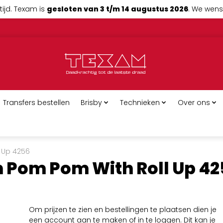
tijd. Texam is
gesloten van 3 t/m 14 augustus 2026
. We wense
Transfers bestellen
Brisby
Technieken
Over ons
l Up 4256
h Pom Pom With Roll Up 4
Om prijzen te zien en bestellingen te plaatsen dien je
een account aan te maken of in te loggen. Dit kan je