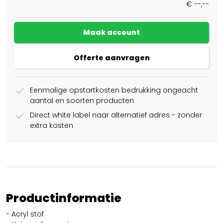
€ --,--
Maak account
Offerte aanvragen
check
Eenmalige opstartkosten bedrukking ongeacht
aantal en soorten producten
check
Direct white label naar alternatief adres - zonder
extra kosten
Productinformatie
- Acryl stof