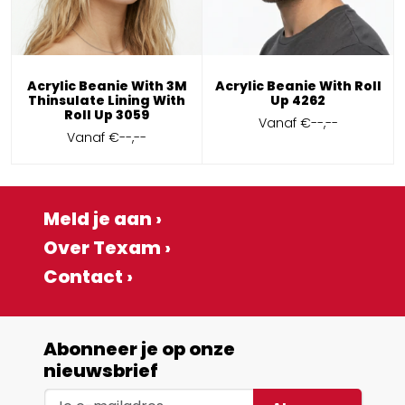
Acrylic Beanie With 3M
Acrylic Beanie With Roll
Thinsulate Lining With
Up 4262
Roll Up 3059
Vanaf
€--,--
Vanaf
€--,--
Meld je aan ›
Over Texam ›
Contact ›
Abonneer je op onze
nieuwsbrief