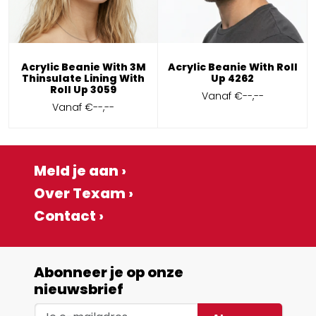
Acrylic Beanie With 3M
Acrylic Beanie With Roll
Thinsulate Lining With
Up 4262
Roll Up 3059
Vanaf
€--,--
Vanaf
€--,--
Meld je aan ›
Over Texam ›
Contact ›
Abonneer je op onze
nieuwsbrief