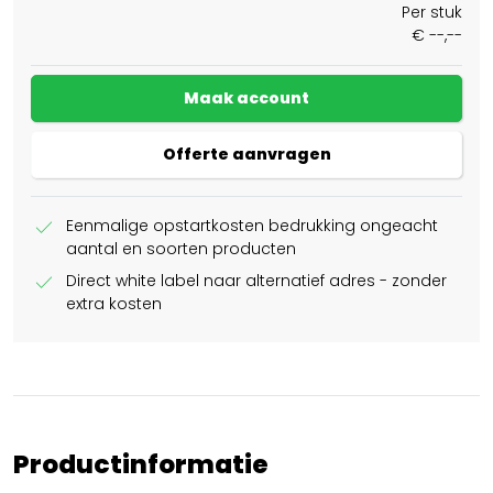
Per stuk
€ --,--
Maak account
Offerte aanvragen
check
Eenmalige opstartkosten bedrukking ongeacht
aantal en soorten producten
check
Direct white label naar alternatief adres - zonder
extra kosten
Productinformatie