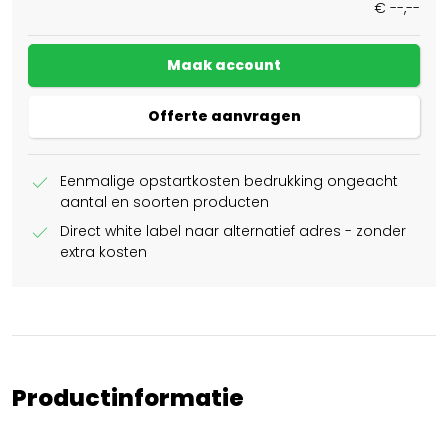
€ --,--
Maak account
Offerte aanvragen
check
Eenmalige opstartkosten bedrukking ongeacht
aantal en soorten producten
check
Direct white label naar alternatief adres - zonder
extra kosten
Productinformatie