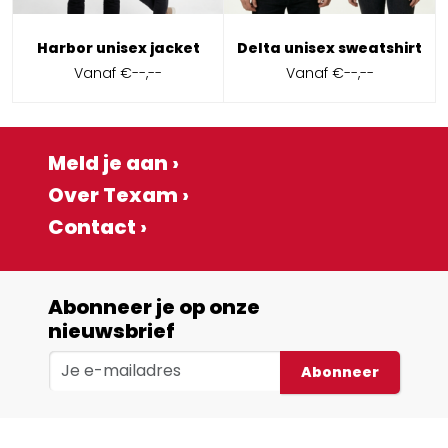
Harbor unisex jacket
Delta unisex sweatshirt
Vanaf
€--,--
Vanaf
€--,--
Meld je aan ›
Over Texam ›
Contact ›
Abonneer je op onze
nieuwsbrief
Abonneer