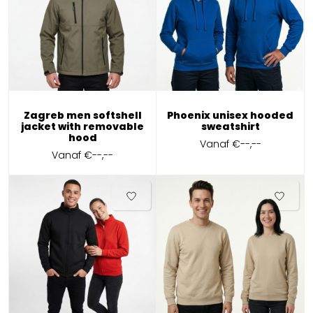
Zagreb men softshell
Phoenix unisex hooded
jacket with removable
sweatshirt
hood
Vanaf
€--,--
Vanaf
€--,--