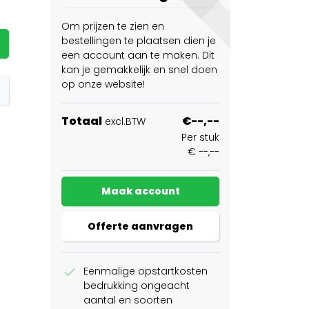
Om prijzen te zien en
bestellingen te plaatsen dien je
een account aan te maken. Dit
kan je gemakkelijk en snel doen
op onze website!
Totaal
€--,--
excl.BTW
Per stuk
€ --,--
Maak account
Offerte aanvragen
check
Eenmalige opstartkosten
bedrukking ongeacht
aantal en soorten