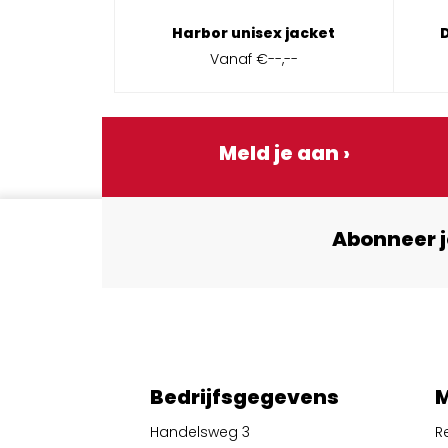
Harbor unisex jacket
Vanaf
€--,--
Meld je aan ›
Abonneer j
Bedrijfsgegevens
M
Handelsweg 3
R