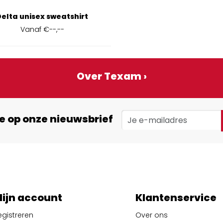
Delta unisex sweatshirt
Vanaf
€--,--
Over Texam ›
e op onze nieuwsbrief
ijn account
Klantenservice
egistreren
Over ons