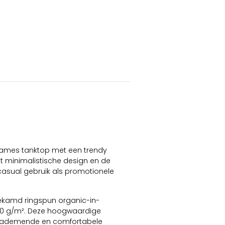
 dames tanktop met een trendy
et minimalistische design en de
 casual gebruik als promotionele
ekamd ringspun organic-in-
40 g/m². Deze hoogwaardige
een ademende en comfortabele