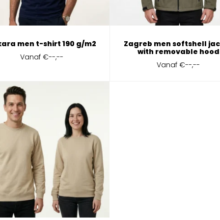
ara men t-shirt 190 g/m2
Zagreb men softshell ja
with removable hood
Vanaf
€--,--
Vanaf
€--,--