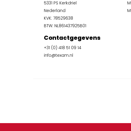
5331 PS Kerkdriel
M
Nederland
Mi
KVK: 78529638
BTW: NL861437925B01
Contactgegevens
+31 (0) 418 51 09 14
info@texam.nl