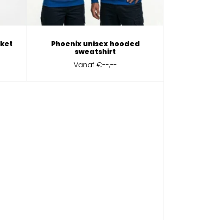
cket
Phoenix unisex hooded
sweatshirt
Vanaf
€--,--