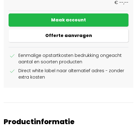
€ --,--
Maak account
Offerte aanvragen
check
Eenmalige opstartkosten bedrukking ongeacht
aantal en soorten producten
check
Direct white label naar alternatief adres - zonder
extra kosten
Productinformatie