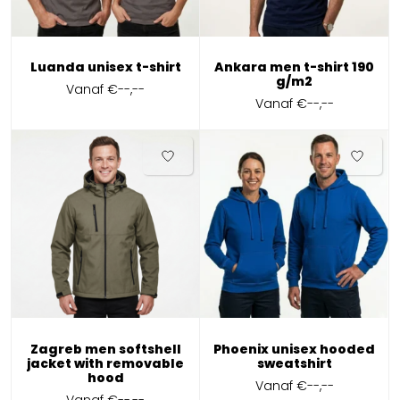
Luanda unisex t-shirt
Ankara men t-shirt 190
g/m2
Vanaf
€--,--
Vanaf
€--,--
Zagreb men softshell
Phoenix unisex hooded
jacket with removable
sweatshirt
hood
Vanaf
€--,--
Vanaf
€--,--