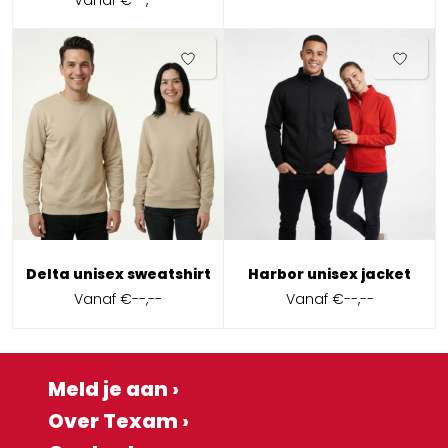
Delta unisex sweatshirt
Harbor unisex jacket
Vanaf
€--,--
Vanaf
€--,--
Meld je aan ›
Over Texam ›