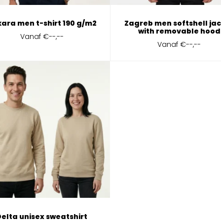
ara men t-shirt 190 g/m2
Zagreb men softshell ja
with removable hood
Vanaf
€--,--
Vanaf
€--,--
Delta unisex sweatshirt