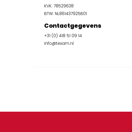
KVK: 78529638
BTW: NL861437925B01
Contactgegevens
+31 (0) 418 51 09 14
info@texam.nl