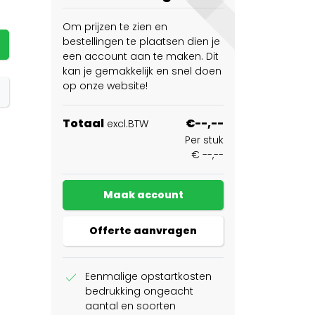
Om prijzen te zien en
bestellingen te plaatsen dien je
een account aan te maken. Dit
kan je gemakkelijk en snel doen
op onze website!
Totaal
€--,--
excl.BTW
Per stuk
€ --,--
Maak account
Offerte aanvragen
check
Eenmalige opstartkosten
bedrukking ongeacht
aantal en soorten