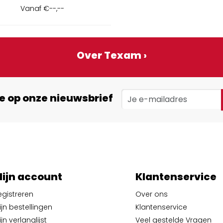
Vanaf
€--,--
Over Texam ›
e op onze nieuwsbrief
ijn account
Klantenservice
egistreren
Over ons
ijn bestellingen
Klantenservice
jn verlanglijst
Veel gestelde Vragen