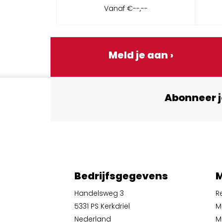
Vanaf
€--,--
Meld je aan ›
Abonneer j
Bedrijfsgegevens
M
Handelsweg 3
R
5331 PS Kerkdriel
M
Nederland
Mi