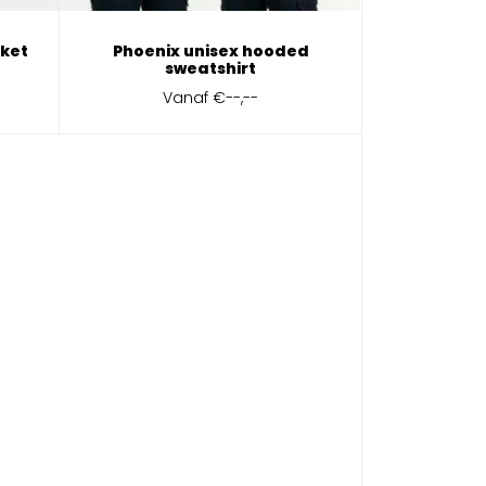
cket
Phoenix unisex hooded
sweatshirt
Vanaf
€--,--