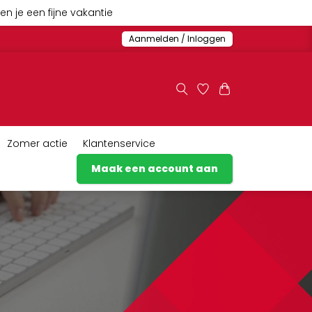
n je een fijne vakantie
Aanmelden / Inloggen
Zomer actie
Klantenservice
Maak een account aan