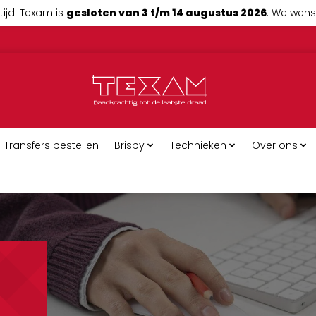
tijd. Texam is
gesloten van 3 t/m 14 augustus 2026
. We wense
Transfers bestellen
Brisby
Technieken
Over ons