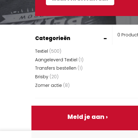
0 Produc
-
Categorieën
Textiel
(500)
Aangeleverd Textiel
(1)
Transfers bestellen
(1)
Brisby
(20)
Zomer actie
(8)
Meld je aan ›