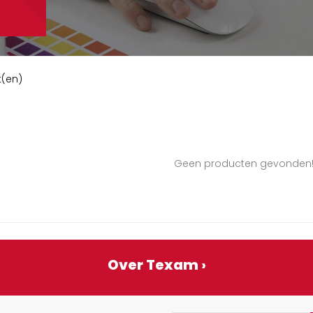
t(en)
Geen producten gevonden
Over Texam ›