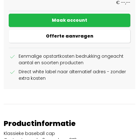
€ --,--
Maak account
Offerte aanvragen
check
Eenmalige opstartkosten bedrukking ongeacht
aantal en soorten producten
check
Direct white label naar alternatief adres - zonder
extra kosten
Productinformatie
Klassieke baseball cap