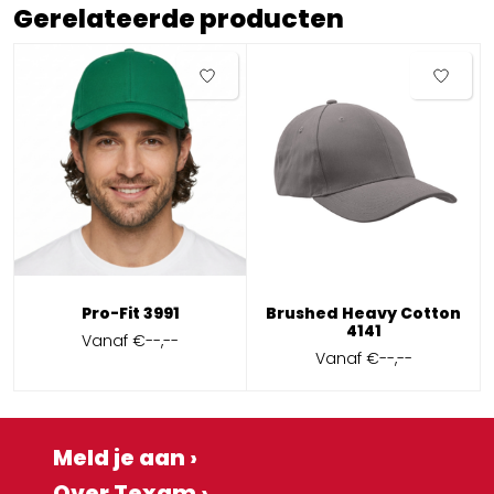
Gerelateerde producten
Pro-Fit 3991
Brushed Heavy Cotton
4141
Vanaf
€--,--
Vanaf
€--,--
Meld je aan ›
Over Texam ›