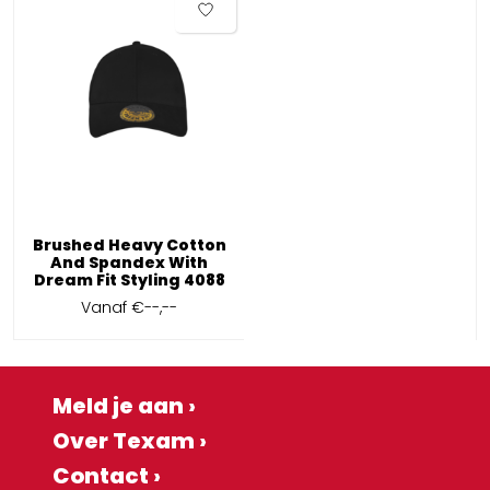
Brushed Heavy Cotton
And Spandex With
Dream Fit Styling 4088
Vanaf
€--,--
Meld je aan ›
Over Texam ›
Contact ›