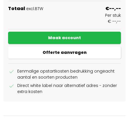
Totaal
€--,--
excl.BTW
Per stuk
€ --,--
Maak account
Offerte aanvragen
check
Eenmalige opstartkosten bedrukking ongeacht
aantal en soorten producten
check
Direct white label naar alternatief adres - zonder
extra kosten