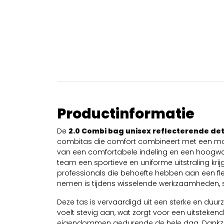
Productinformatie
De
2.0 Combi bag unisex reflecterende det
combitas die comfort combineert met een mod
van een comfortabele indeling en een hoogwa
team een sportieve en uniforme uitstraling krijg
professionals die behoefte hebben aan een fle
nemen is tijdens wisselende werkzaamheden, spo
Deze tas is vervaardigd uit een sterke en duurz
voelt stevig aan, wat zorgt voor een uitstek
eigendommen gedurende de hele dag. Dankzij