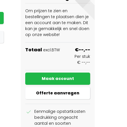
Om prijzen te zien en
bestellingen te plaatsen dien je
een account aan te maken. Dit
kan je gemakkelijk en snel doen
op onze website!
Totaal
€--,--
excl.BTW
Per stuk
€ --,--
Maak account
Offerte aanvragen
check
Eenmalige opstartkosten
bedrukking ongeacht
aantal en soorten