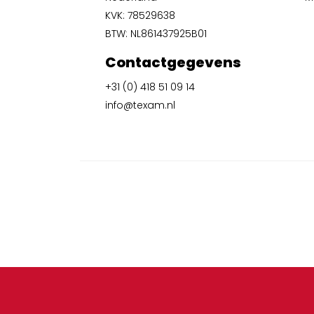
KVK: 78529638
BTW: NL861437925B01
Contactgegevens
+31 (0) 418 51 09 14
info@texam.nl