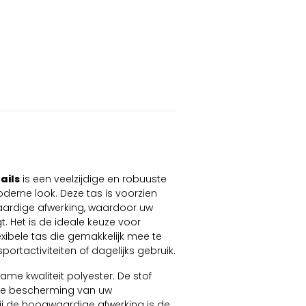
ails
is een veelzijdige en robuuste
erne look. Deze tas is voorzien
ardige afwerking, waardoor uw
t. Het is de ideale keuze voor
xibele tas die gemakkelijk mee te
rtactiviteiten of dagelijks gebruik.
ame kwaliteit polyester. De stof
ende bescherming van uw
 de hoogwaardige afwerking is de