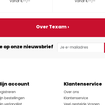
Vanaf
€--,--
Vanaf
€--,--
Over Texam ›
e op onze nieuwsbrief
ijn account
Klantenservice
egistreren
Over ons
ijn bestellingen
Klantenservice
jn verlanglijst
Veel gestelde Vragen