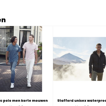
en
ic polo men korte mouwen
Stafford unisex waterproo