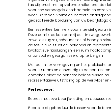
tas uitgerust met opvallende reflecterende det
voor een verhoogde zichtbaarheid en extra veili
weer. Dit model vormt de perfecte ondergrond
gedetailleerde borduring van uw bedrijfslogo
Een essentieel kenmerk voor intensief gebruik i
Deze combitas kan dankzij de slim weggewer
zowel als rugzak, schoudertas of handige reist
de tas in elke situatie functioneel en representa
kwalitatieve ritssluitingen, een ruim hoofdco
al uw spullen georganiseerd op te bergen.
Met de unisex vormgeving en het praktische o
voor elk team en eenvoudig te personaliseren
combitas biedt de perfecte balans tussen multif
representatieve uitstraling op de werkvloer e
Perfect voor:
Representatieve bedrijfskleding en accessoires
Bedrukte of geborduurde tassen voor de techni