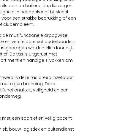
ails aan de buitenzijde, die zorgen
gheid in het donker of bij slecht
 voor een strakke bedrukking of een
 of clubembleem.
s de multifunctionele draagwijze.
kte en verstelbare schouderbanden
as gedragen worden. Hierdoor blijft
tief. De tas is uitgerust met
mpartiment en handige zijvakken om
ntwerp is deze tas breed inzetbaar
 met eigen branding. Deze
unctionaliteit, veiligheid en een
n onderweg.
 met een sportief en veilig accent
ek, bouw, logistiek en buitendienst