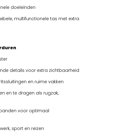
onele doeleinden
ibele, multifunctionele tas met extra
orduren
ter
ende details voor extra zichtbaarheid
itssluitingen en ruime vakken
en en te dragen als rugzak,
gbanden voor optimaal
werk, sport en reizen