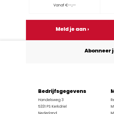
Vanaf
€--,--
Meld je aan ›
Abonneer j
Bedrijfsgegevens
M
Handelsweg 3
R
5331 PS Kerkdriel
M
Nederland
Mi