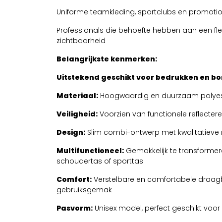
Uniforme teamkleding, sportclubs en promoti
Professionals die behoefte hebben aan een flex
zichtbaarheid
Belangrijkste kenmerken:
Uitstekend geschikt voor bedrukken en b
Materiaal:
Hoogwaardig en duurzaam polyes
Veiligheid:
Voorzien van functionele reflecter
Design:
Slim combi-ontwerp met kwalitatieve r
Multifunctioneel:
Gemakkelijk te transformer
schoudertas of sporttas
Comfort:
Verstelbare en comfortabele draa
gebruiksgemak
Pasvorm:
Unisex model, perfect geschikt voor 