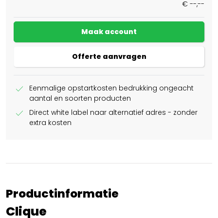
€ --,--
Maak account
Offerte aanvragen
check
Eenmalige opstartkosten bedrukking ongeacht
aantal en soorten producten
check
Direct white label naar alternatief adres - zonder
extra kosten
Productinformatie
Clique