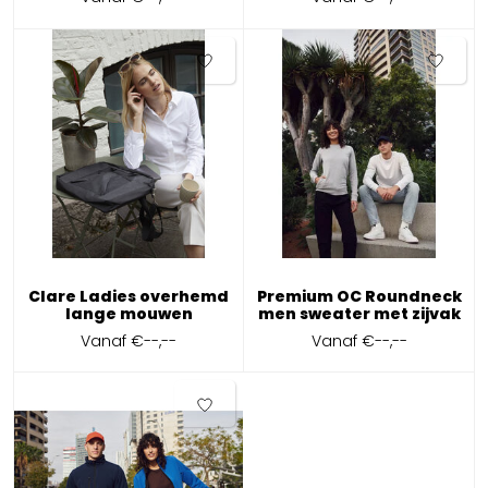
Clare Ladies overhemd
Premium OC Roundneck
lange mouwen
men sweater met zijvak
Vanaf
€--,--
Vanaf
€--,--