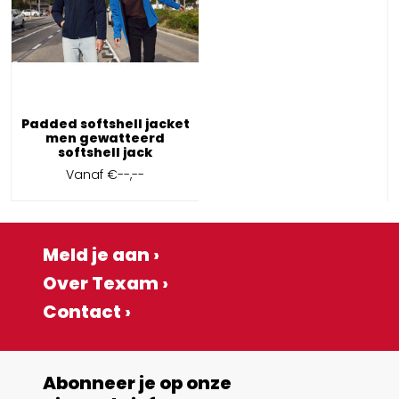
Padded softshell jacket
men gewatteerd
softshell jack
Vanaf
€--,--
Meld je aan ›
Over Texam ›
Contact ›
Abonneer je op onze