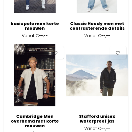
basic polo men korte
Classic Hoody men met
mouwen
contrasterende details
Vanaf
€--,--
Vanaf
€--,--
Cambridge Men
Stafford unisex
overhemd met korte
waterproof jas
mouwen
Vanaf
€--,--