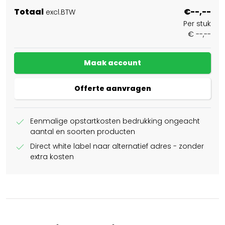
Totaal
€--,--
excl.BTW
Per stuk
€ --,--
Maak account
Offerte aanvragen
check
Eenmalige opstartkosten bedrukking ongeacht
aantal en soorten producten
check
Direct white label naar alternatief adres - zonder
extra kosten