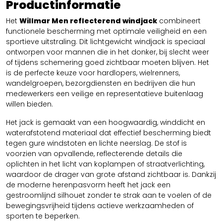
Productinformatie
Het
Willmar Men reflecterend windjack
combineert
functionele bescherming met optimale veiligheid en een
sportieve uitstraling. Dit lichtgewicht windjack is speciaal
ontworpen voor mannen die in het donker, bij slecht weer
of tijdens schemering goed zichtbaar moeten blijven. Het
is de perfecte keuze voor hardlopers, wielrenners,
wandelgroepen, bezorgdiensten en bedrijven die hun
medewerkers een veilige en representatieve buitenlaag
willen bieden.
Het jack is gemaakt van een hoogwaardig, winddicht en
waterafstotend materiaal dat effectief bescherming biedt
tegen gure windstoten en lichte neerslag. De stof is
voorzien van opvallende, reflecterende details die
oplichten in het licht van koplampen of straatverlichting,
waardoor de drager van grote afstand zichtbaar is. Dankzij
de moderne herenpasvorm heeft het jack een
gestroomlijnd silhouet zonder te strak aan te voelen of de
bewegingsvrijheid tijdens actieve werkzaamheden of
sporten te beperken.