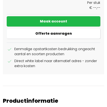
Per stuk
€ --,--
Maak account
Offerte aanvragen
check
Eenmalige opstartkosten bedrukking ongeacht
aantal en soorten producten
check
Direct white label naar alternatief adres - zonder
extra kosten
Productinformatie