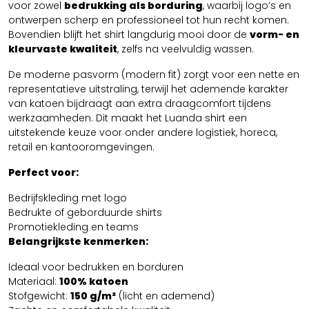
voor zowel
bedrukking als borduring
, waarbij logo’s en
ontwerpen scherp en professioneel tot hun recht komen.
Bovendien blijft het shirt langdurig mooi door de
vorm- en
kleurvaste kwaliteit
, zelfs na veelvuldig wassen.
De moderne pasvorm (modern fit) zorgt voor een nette en
representatieve uitstraling, terwijl het ademende karakter
van katoen bijdraagt aan extra draagcomfort tijdens
werkzaamheden. Dit maakt het Luanda shirt een
uitstekende keuze voor onder andere logistiek, horeca,
retail en kantooromgevingen.
Perfect voor:
Bedrijfskleding met logo
Bedrukte of geborduurde shirts
Promotiekleding en teams
Belangrijkste kenmerken:
Ideaal voor bedrukken en borduren
Materiaal:
100% katoen
Stofgewicht:
150 g/m²
(licht en ademend)