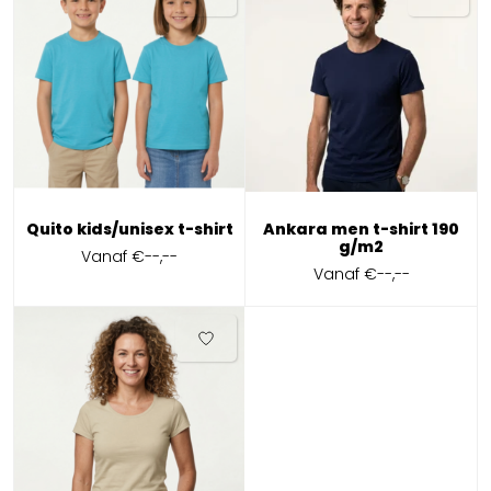
Quito kids/unisex t-shirt
Ankara men t-shirt 190
g/m2
Vanaf
€--,--
Vanaf
€--,--