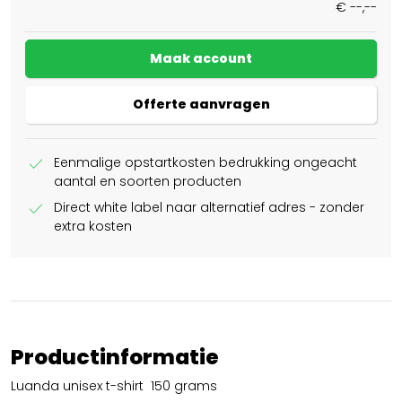
€ --,--
Maak account
Offerte aanvragen
check
Eenmalige opstartkosten bedrukking ongeacht
aantal en soorten producten
check
Direct white label naar alternatief adres - zonder
extra kosten
Productinformatie
Luanda unisex t-shirt 150 grams