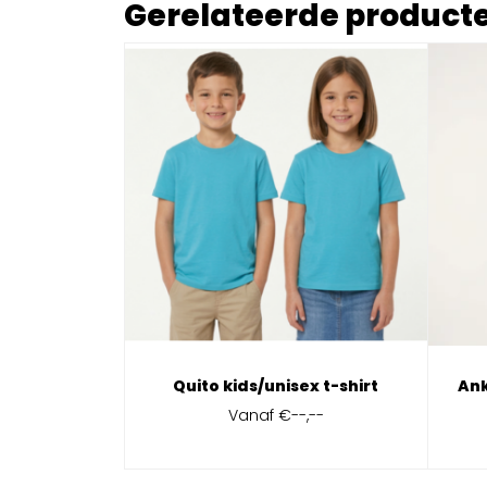
Gerelateerde product
Quito kids/unisex t-shirt
Ank
Vanaf
€--,--