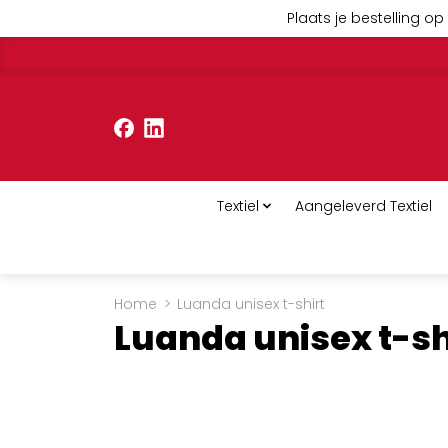
Plaats je bestelling op 
Textiel
Aangeleverd Textiel
Home
>
Luanda unisex t-shirt
Luanda unisex t-sh