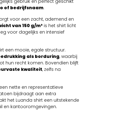
dagelijks gebruik en perfect geschikt
o of bedrijfsnaam
.
zorgt voor een zacht, ademend en
icht van 150 g/m²
is het shirt licht
eg voor dagelijks en intensief
irt een mooie, egale structuur.
bedrukking als borduring
, waarbij
ot hun recht komen. Bovendien blijft
eurvaste kwaliteit
, zelfs na
een nette en representatieve
katoen bijdraagt aan extra
t het Luanda shirt een uitstekende
tail en kantooromgevingen.