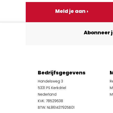
Meld je aan ›
Abonneer j
Bedrijfsgegevens
M
Handelsweg 3
R
5331 PS Kerkdriel
M
Nederland
Mi
KVK: 78529638
BTW: NL861437925B01