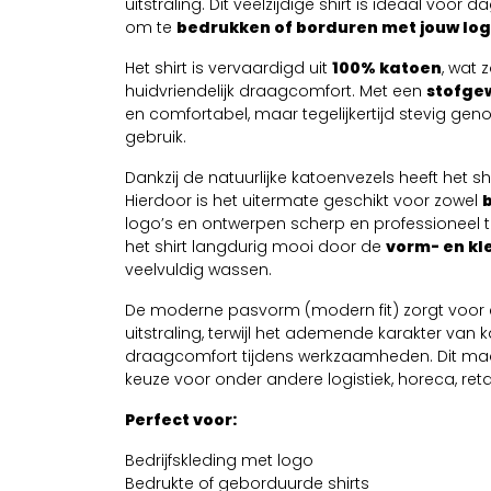
uitstraling. Dit veelzijdige shirt is ideaal voor 
om te
bedrukken of borduren met jouw log
Het shirt is vervaardigd uit
100% katoen
, wat 
huidvriendelijk draagcomfort. Met een
stofgew
en comfortabel, maar tegelijkertijd stevig geno
gebruik.
Dankzij de natuurlijke katoenvezels heeft het sh
Hierdoor is het uitermate geschikt voor zowel
logo’s en ontwerpen scherp en professioneel t
het shirt langdurig mooi door de
vorm- en kl
veelvuldig wassen.
De moderne pasvorm (modern fit) zorgt voor 
uitstraling, terwijl het ademende karakter van 
draagcomfort tijdens werkzaamheden. Dit maak
keuze voor onder andere logistiek, horeca, re
Perfect voor:
Bedrijfskleding met logo
Bedrukte of geborduurde shirts