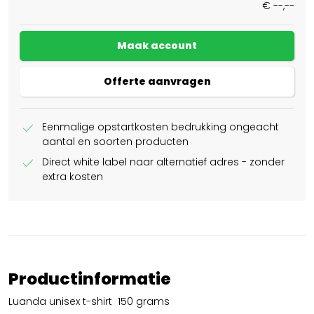
€ --,--
Maak account
Offerte aanvragen
check
Eenmalige opstartkosten bedrukking ongeacht
aantal en soorten producten
check
Direct white label naar alternatief adres - zonder
extra kosten
Productinformatie
Luanda unisex t-shirt 150 grams