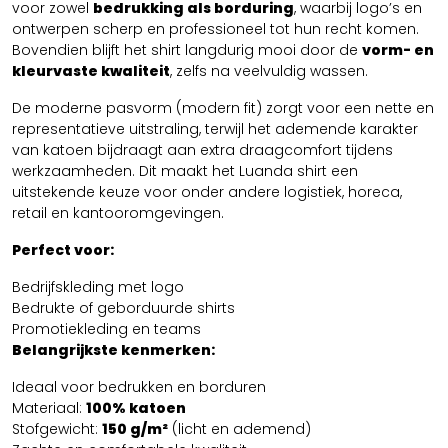
voor zowel
bedrukking als borduring
, waarbij logo’s en
ontwerpen scherp en professioneel tot hun recht komen.
Bovendien blijft het shirt langdurig mooi door de
vorm- en
kleurvaste kwaliteit
, zelfs na veelvuldig wassen.
De moderne pasvorm (modern fit) zorgt voor een nette en
representatieve uitstraling, terwijl het ademende karakter
van katoen bijdraagt aan extra draagcomfort tijdens
werkzaamheden. Dit maakt het Luanda shirt een
uitstekende keuze voor onder andere logistiek, horeca,
retail en kantooromgevingen.
Perfect voor:
Bedrijfskleding met logo
Bedrukte of geborduurde shirts
Promotiekleding en teams
Belangrijkste kenmerken:
Ideaal voor bedrukken en borduren
Materiaal:
100% katoen
Stofgewicht:
150 g/m²
(licht en ademend)