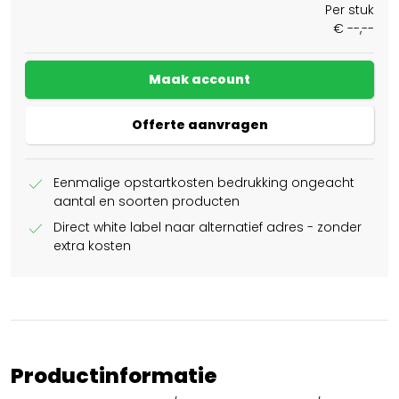
Per stuk
€ --,--
Maak account
Offerte aanvragen
check
Eenmalige opstartkosten bedrukking ongeacht
aantal en soorten producten
check
Direct white label naar alternatief adres - zonder
extra kosten
Productinformatie