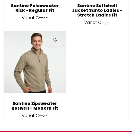
Santino Polosweater
Santino Softshell
Rick - Regular Fit
Jacket Santo Ladies -
Stretch Ladies Fit
Vanaf
€--,--
Vanaf
€--,--
Santino Zipsweater
Roswell - Modern Fit
Vanaf
€--,--