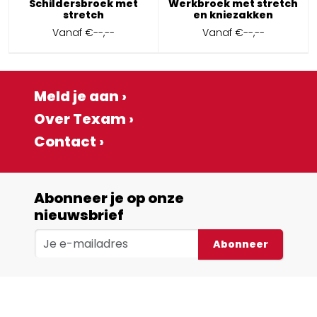
Schildersbroek met
Werkbroek met stretch
stretch
en kniezakken
Vanaf
€--,--
Vanaf
€--,--
Meld je aan ›
Over Texam ›
Contact ›
Abonneer je op onze
nieuwsbrief
Abonneer