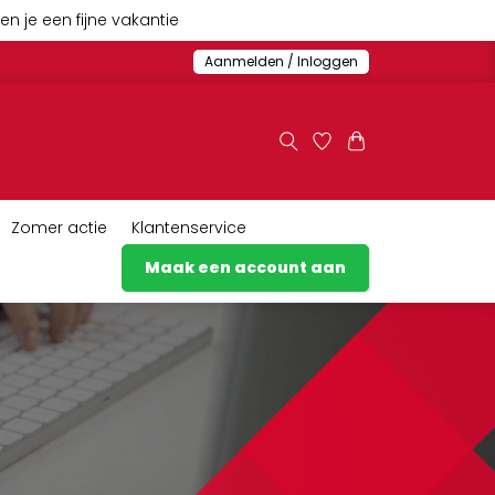
n je een fijne vakantie
Aanmelden / Inloggen
Zomer actie
Klantenservice
Maak een account aan