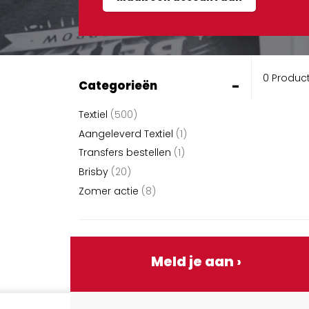
0 Produc
-
Categorieën
Textiel
(500)
Aangeleverd Textiel
(1)
Transfers bestellen
(1)
Brisby
(20)
Zomer actie
(8)
Meld je aan ›