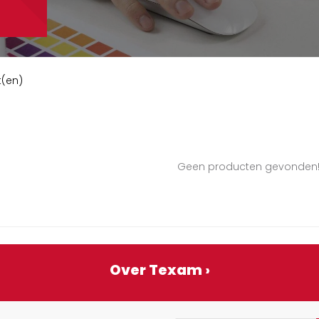
t(en)
Geen producten gevonden
Over Texam ›