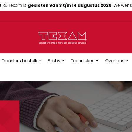
tijd. Texam is
gesloten van 3 t/m 14 augustus 2026
. We wense
Transfers bestellen
Brisby
Technieken
Over ons