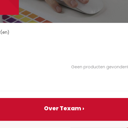
t(en)
Geen producten gevonden
Over Texam ›