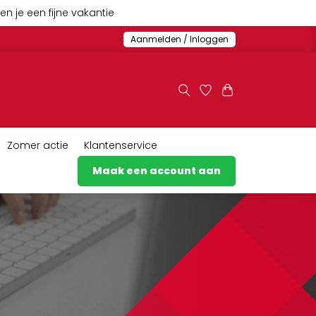
n je een fijne vakantie
Aanmelden / Inloggen
Zomer actie
Klantenservice
Maak een account aan