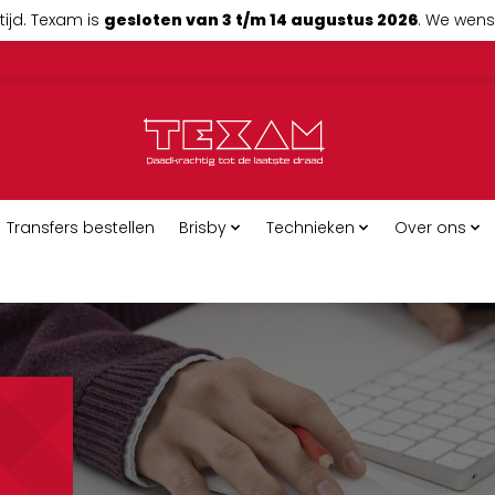
tijd. Texam is
gesloten van 3 t/m 14 augustus 2026
. We wense
Transfers bestellen
Brisby
Technieken
Over ons