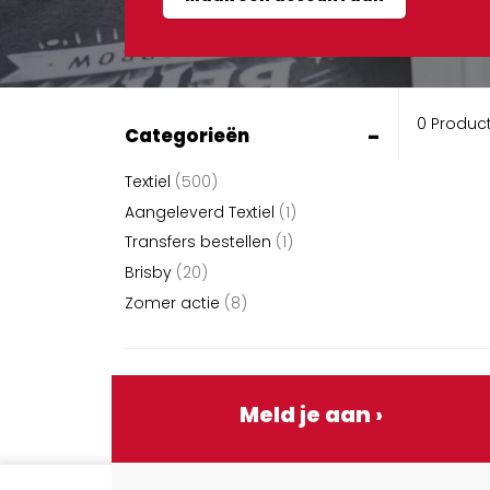
0 Produc
-
Categorieën
Textiel
(500)
Aangeleverd Textiel
(1)
Transfers bestellen
(1)
Brisby
(20)
Zomer actie
(8)
Meld je aan ›