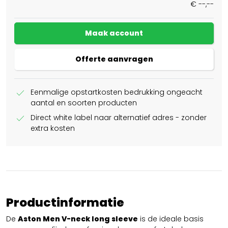
€ --,--
Maak account
Offerte aanvragen
check
Eenmalige opstartkosten bedrukking ongeacht
aantal en soorten producten
check
Direct white label naar alternatief adres - zonder
extra kosten
Productinformatie
De
Aston Men V-neck long sleeve
is de ideale basis