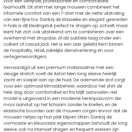
voor een verfijnde, professionele en comfortabele
teamoutfit. Dit shirt met lange mouwen combineert het
informele comfort van een T-shirt met de nette uitstraling
van een fijne trui. Dankzij de klassieke en elegant gesneden
V-hals is dit kledingstuk perfect te dragen op zichzelf, maar
leent het zich ook uitstekend om te combineren over een
overhemd met stropdas, of als subtiele laag onder een
colbert of casual jack. Het is een zeer geliefd item binnen
de hospitality, retail, zakelijke dienstverlening en voor
vertegenwoordigers.
Vervaardigd uit een premium materiaalmix met een
vleugje stretch voelt de Aston Men long sleeve heerlijk
zacht en soepel aan op de huid. De ademende stof zorgt
voor een optimaal klimaatbeheer, waardoor het shirt de
hele dag door comfortabel en fris blijft aanvoelen. Het
model is uitgevoerd in een moderne herenpasvorm die
mooi aansluit op het lichaam zonder te knellen, en de
elastische boorden aan de mouwen zorgen ervoor dat de
mouwen netjes op hun plek blijven zitten. Dankzij de
vormvaste en kleurvaste eigenschappen behoudt de long
sleeve ook na intensief dragen en frequent wassen zijn