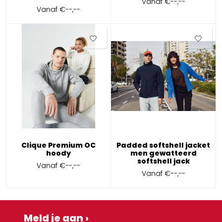
Vanaf
€--,--
Vanaf
€--,--
Clique Premium OC
Padded softshell jacket
hoody
men gewatteerd
softshell jack
Vanaf
€--,--
Vanaf
€--,--
Meld je aan ›