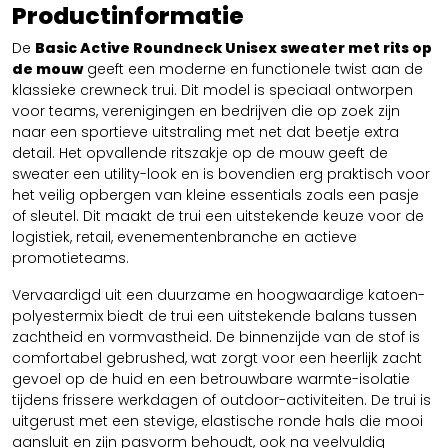
Productinformatie
De
Basic Active Roundneck Unisex sweater met rits op
de mouw
geeft een moderne en functionele twist aan de
klassieke crewneck trui. Dit model is speciaal ontworpen
voor teams, verenigingen en bedrijven die op zoek zijn
naar een sportieve uitstraling met net dat beetje extra
detail. Het opvallende ritszakje op de mouw geeft de
sweater een utility-look en is bovendien erg praktisch voor
het veilig opbergen van kleine essentials zoals een pasje
of sleutel. Dit maakt de trui een uitstekende keuze voor de
logistiek, retail, evenementenbranche en actieve
promotieteams.
Vervaardigd uit een duurzame en hoogwaardige katoen-
polyestermix biedt de trui een uitstekende balans tussen
zachtheid en vormvastheid. De binnenzijde van de stof is
comfortabel gebrushed, wat zorgt voor een heerlijk zacht
gevoel op de huid en een betrouwbare warmte-isolatie
tijdens frissere werkdagen of outdoor-activiteiten. De trui is
uitgerust met een stevige, elastische ronde hals die mooi
aansluit en zijn pasvorm behoudt, ook na veelvuldig