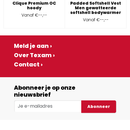
Clique Premium OC
Padded Softshell Vest
hoody
Men gewatteerde
softshell bodywarmer
Vanaf
€--,--
Vanaf
€--,--
Meld je aan ›
Over Texam ›
Contact ›
Abonneer je op onze
nieuwsbrief
Abonneer