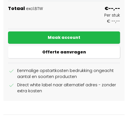
Totaal
€--,--
excl.BTW
Per stuk
€ --,--
Maak account
Offerte aanvragen
check
Eenmalige opstartkosten bedrukking ongeacht
aantal en soorten producten
check
Direct white label naar alternatief adres - zonder
extra kosten