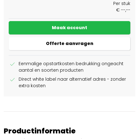
Per stuk
€ --,--
Maak account
Offerte aanvragen
check
Eenmalige opstartkosten bedrukking ongeacht
aantal en soorten producten
check
Direct white label naar alternatief adres - zonder
extra kosten
Productinformatie