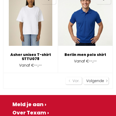
Asher unisex T-shirt
Berlin men polo shirt
STTU078
Vanaf
€--,--
Vanaf
€--,--
Vor.
Volgende
Meld je aan ›
Over Texam ›