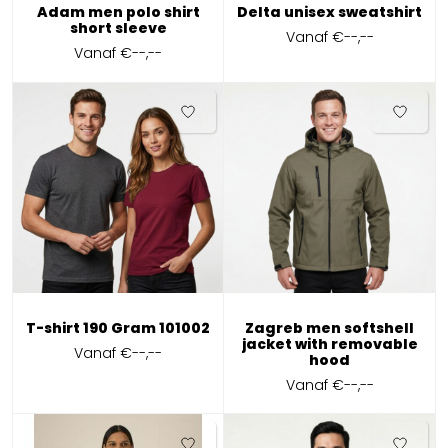
Adam men polo shirt
Delta unisex sweatshirt
short sleeve
Vanaf
€--,--
Vanaf
€--,--
T-shirt 190 Gram 101002
Zagreb men softshell
jacket with removable
Vanaf
€--,--
hood
Vanaf
€--,--