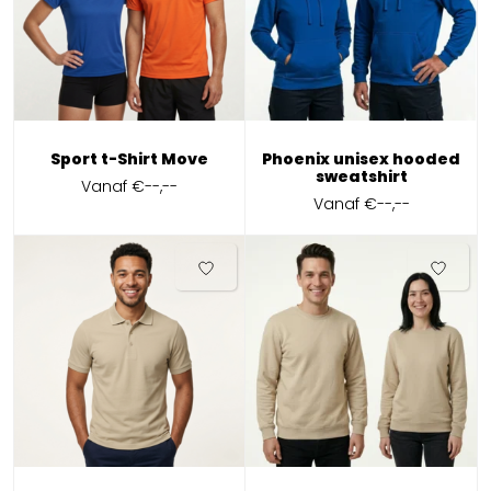
Sport t-Shirt Move
Phoenix unisex hooded
sweatshirt
Vanaf
€--,--
Vanaf
€--,--